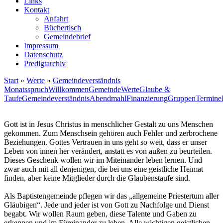
Links
Kontakt
Anfahrt
Büchertisch
Gemeindebrief
Impressum
Datenschutz
Predigtarchiv
Start
»
Werte
»
Gemeindeverständnis
Monatsspruch
Willkommen
Gemeinde
Werte
Glaube &
Taufe
Gemeindeverständnis
Abendmahl
Finanzierung
Gruppen
Termine
Gott ist in Jesus Christus in menschlicher Gestalt zu uns Menschen
gekommen. Zum Menschsein gehören auch Fehler und zerbrochene
Beziehungen. Gottes Vertrauen in uns geht so weit, dass er unser
Leben von innen her verändert, anstatt es von außen zu beurteilen.
Dieses Geschenk wollen wir im Miteinander leben lernen. Und
zwar auch mit all denjenigen, die bei uns eine geistliche Heimat
finden, aber keine Mitglieder durch die Glaubenstaufe sind.
Als Baptistengemeinde pflegen wir das „allgemeine Priestertum aller
Gläubigen“. Jede und jeder ist von Gott zu Nachfolge und Dienst
begabt. Wir wollen Raum geben, diese Talente und Gaben zu
erkennen und im Füreinander zu leben. Alle wichtigen geistlichen