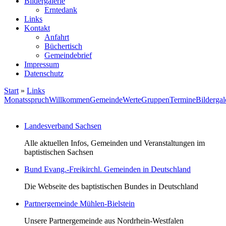
Bildergalerie
Erntedank
Links
Kontakt
Anfahrt
Büchertisch
Gemeindebrief
Impressum
Datenschutz
Start
»
Links
Monatsspruch
Willkommen
Gemeinde
Werte
Gruppen
Termine
Bildergal
Landesverband Sachsen
Alle aktuellen Infos, Gemeinden und Veranstaltungen im
baptistischen Sachsen
Bund Evang.-Freikirchl. Gemeinden in Deutschland
Die Webseite des baptistischen Bundes in Deutschland
Partnergemeinde Mühlen-Bielstein
Unsere Partnergemeinde aus Nordrhein-Westfalen