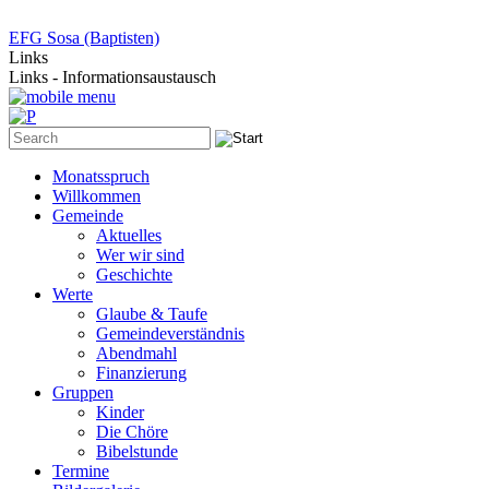
EFG Sosa (Baptisten)
Links
Links - Informationsaustausch
Monatsspruch
Willkommen
Gemeinde
Aktuelles
Wer wir sind
Geschichte
Werte
Glaube & Taufe
Gemeindeverständnis
Abendmahl
Finanzierung
Gruppen
Kinder
Die Chöre
Bibelstunde
Termine